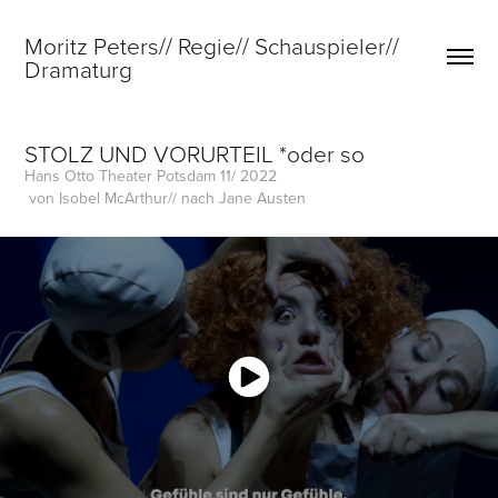
Moritz Peters// Regie// Schauspieler// 
Dramaturg
STOLZ UND VORURTEIL *oder so
Hans Otto Theater Potsdam 11/ 2022
 von Isobel McArthur// nach Jane Austen