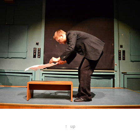
LACHSFIEBER
↑
up